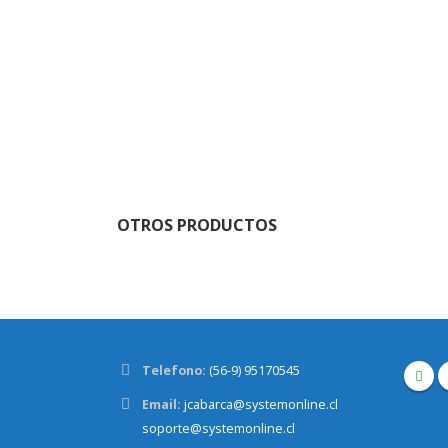
OTROS PRODUCTOS
Telefono:
(56-9) 95170545
Email:
jcabarca@systemonline.cl
soporte@systemonline.cl