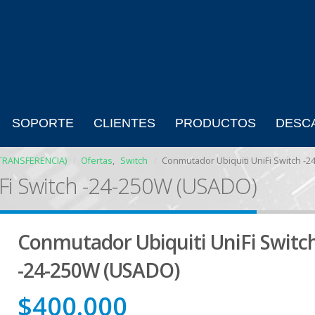
SOPORTE
CLIENTES
PRODUCTOS
DESC
TRANSFERENCIA)
Ofertas
,
Switch
Conmutador Ubiquiti UniFi Switch -
Fi Switch -24-250W (USADO)
Conmutador Ubiquiti UniFi Switc
-24-250W (USADO)
$
400.000