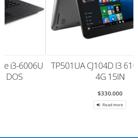
U
TP501UA CJ104D I3 6100U 500G
4G 15IN
$
330.000
Read more