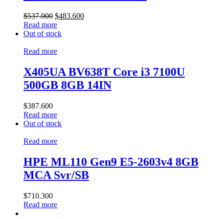
$
537.000
$
483.600
Read more
Out of stock
Read more
X405UA BV638T Core i3 7100U
500GB 8GB 14IN
$
387.600
Read more
Out of stock
Read more
HPE ML110 Gen9 E5-2603v4 8GB
MCA Svr/SB
$
710.300
Read more