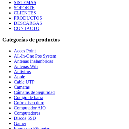
SISTEMAS
SOPORTE
CLIENTES
PRODUCTOS
DESCARGAS
CONTACTO
Categorías de productos
Acces Point
All-In-One Pos System
Antenas Inalambricas
Antenas Wifi
Antivirus
Apple
Cable UTP
Camaras
Cámaras de Seguridad
Codigo de barra
Cofre disco duro
Computador AIO
Computadores
Discos SSD
Gamer
Impresora Etiquetas