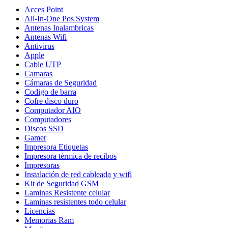
Acces Point
All-In-One Pos System
Antenas Inalambricas
Antenas Wifi
Antivirus
Apple
Cable UTP
Camaras
Cámaras de Seguridad
Codigo de barra
Cofre disco duro
Computador AIO
Computadores
Discos SSD
Gamer
Impresora Etiquetas
Impresora térmica de recibos
Impresoras
Instalación de red cableada y wifi
Kit de Seguridad GSM
Laminas Resistente celular
Laminas resistentes todo celular
Licencias
Memorias Ram