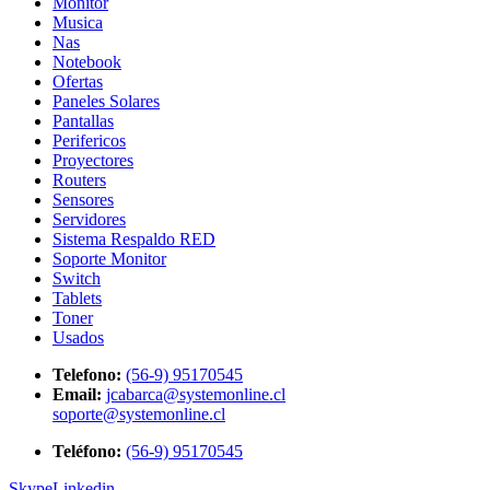
Monitor
Musica
Nas
Notebook
Ofertas
Paneles Solares
Pantallas
Perifericos
Proyectores
Routers
Sensores
Servidores
Sistema Respaldo RED
Soporte Monitor
Switch
Tablets
Toner
Usados
Telefono:
(56-9) 95170545
Email:
jcabarca@systemonline.cl
soporte@systemonline.cl
Teléfono:
(56-9) 95170545
Skype
Linkedin