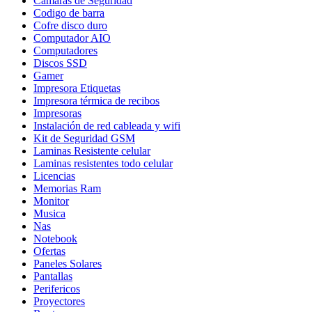
Cámaras de Seguridad
Codigo de barra
Cofre disco duro
Computador AIO
Computadores
Discos SSD
Gamer
Impresora Etiquetas
Impresora térmica de recibos
Impresoras
Instalación de red cableada y wifi
Kit de Seguridad GSM
Laminas Resistente celular
Laminas resistentes todo celular
Licencias
Memorias Ram
Monitor
Musica
Nas
Notebook
Ofertas
Paneles Solares
Pantallas
Perifericos
Proyectores