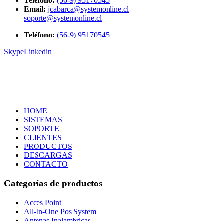
Telefono:
(56-9) 95170545
Email:
jcabarca@systemonline.cl
soporte@systemonline.cl
Teléfono:
(56-9) 95170545
Skype
Linkedin
HOME
SISTEMAS
SOPORTE
CLIENTES
PRODUCTOS
DESCARGAS
CONTACTO
Categorías de productos
Acces Point
All-In-One Pos System
Antenas Inalambricas