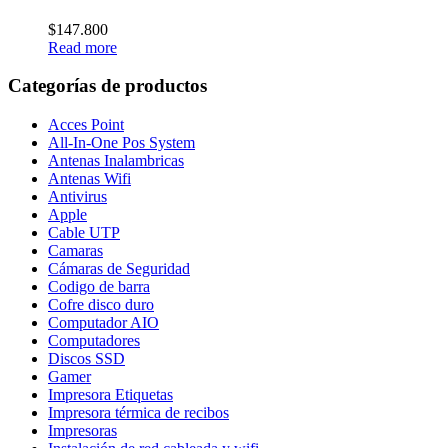
$
147.800
Read more
Categorías de productos
Acces Point
All-In-One Pos System
Antenas Inalambricas
Antenas Wifi
Antivirus
Apple
Cable UTP
Camaras
Cámaras de Seguridad
Codigo de barra
Cofre disco duro
Computador AIO
Computadores
Discos SSD
Gamer
Impresora Etiquetas
Impresora térmica de recibos
Impresoras