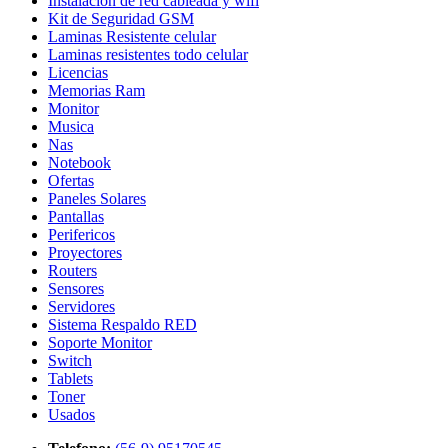
Instalación de red cableada y wifi
Kit de Seguridad GSM
Laminas Resistente celular
Laminas resistentes todo celular
Licencias
Memorias Ram
Monitor
Musica
Nas
Notebook
Ofertas
Paneles Solares
Pantallas
Perifericos
Proyectores
Routers
Sensores
Servidores
Sistema Respaldo RED
Soporte Monitor
Switch
Tablets
Toner
Usados