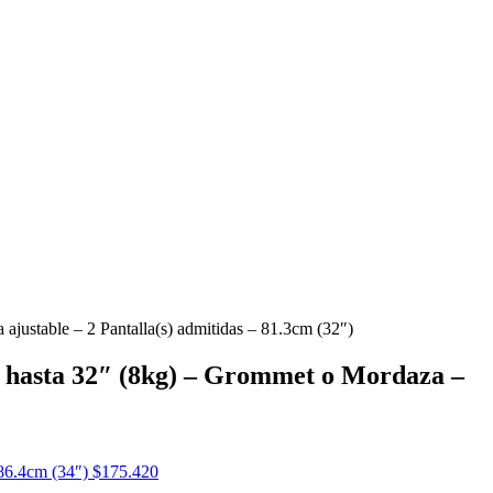
justable – 2 Pantalla(s) admitidas – 81.3cm (32″)
e hasta 32″ (8kg) – Grommet o Mordaza –
 86.4cm (34″)
$
175.420